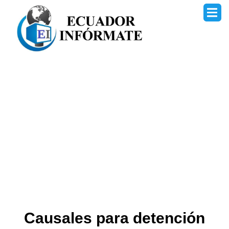
Ir
al
contenido
Causales para detención