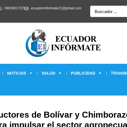
Search
0963801707
ecuadorinformate21@gmail.com
...
NOTICIAS
SALUD
PUBLICIDAD
TRANSM
uctores de Bolívar y Chimboraz
ra impulsar el sector agropecua