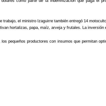
3 dólares como parte de la indemnización que paga el p
 trabajo, el ministro Izaguirre también entregó 14 motocult
ivan hortalizas, papa, maíz, arveja y frutales. La inversión
 los pequeños productores con insumos que permitan optimi