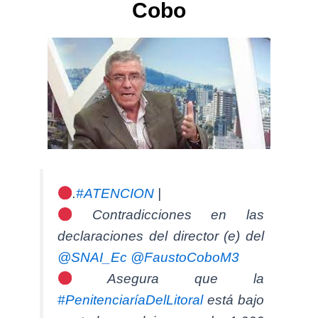
Cobo
.
#ATENCION
|
Contradicciones en las
declaraciones del director (e) del
@SNAI_Ec
@FaustoCoboM3
Asegura que la
#PenitenciaríaDelLitoral
está bajo