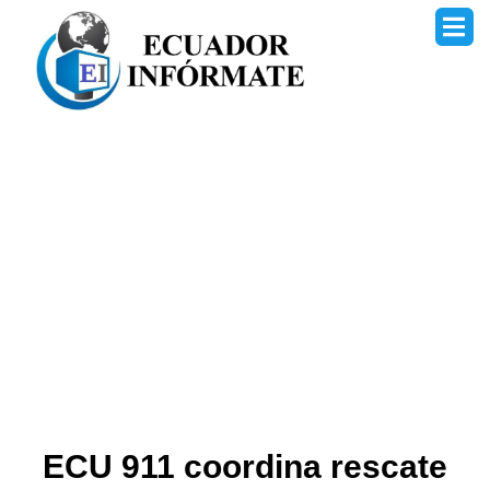
Ir
al
contenido
ECU 911 coordina rescate