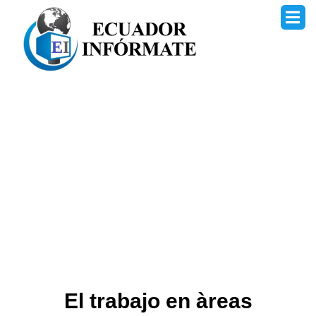
Ir
al
contenido
El trabajo en àreas