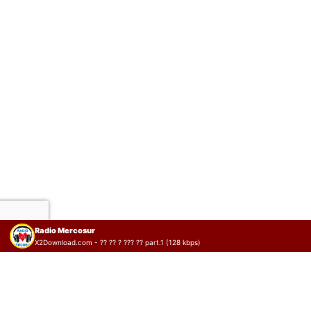
Radio Mercosur
X2Download.com - ?? ?? ? ??? ?? part.1 (128 kbps)