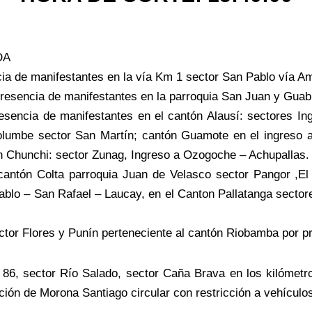
DA
de manifestantes en la vía Km 1 sector San Pablo vía A
sencia de manifestantes en la parroquia San Juan y Guab
ncia de manifestantes en el cantón Alausí: sectores Ing
olumbe sector San Martín; cantón Guamote en el ingreso a
tón Chunchi: sector Zunag, Ingreso a Ozogoche – Achupallas.
tón Colta parroquia Juan de Velasco sector Pangor ,El T
lo – San Rafael – Laucay, en el Canton Pallatanga sectore
r Flores y Punín perteneciente al cantón Riobamba por pr
86, sector Río Salado, sector Caña Brava en los kilómetro
ción de Morona Santiago circular con restricción a vehícul