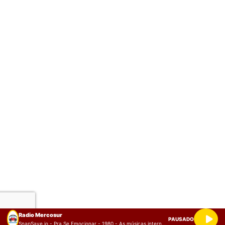
Radio Mercosur
PAUSADO
SnapSave.io - Pra Se Emocionar - 1980 - As músicas internacionais tocadas nas rádios do Brasil (128 kbps)