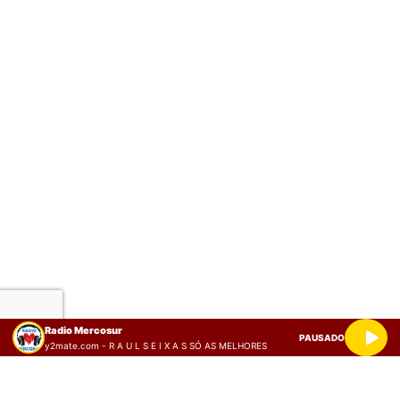
Radio Mercosur
PAUSADO
y2mate.com - R A U L S E I X A S SÓ AS MELHORES