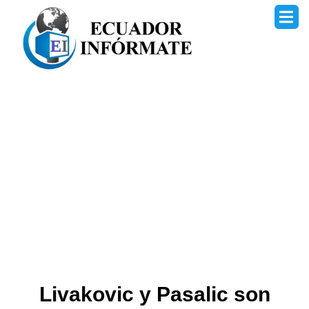
Ir
al
contenido
Livakovic y Pasalic son