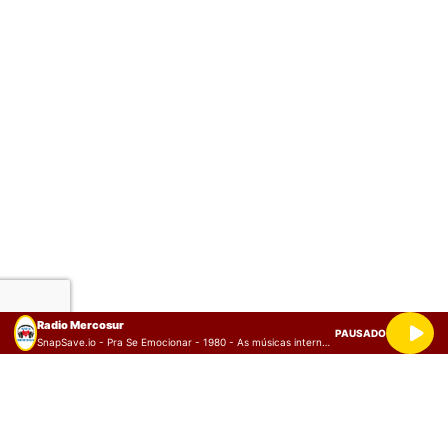
Radio Mercosur
PAUSADO
SnapSave.io - Pra Se Emocionar - 1980 - As músicas internacionais tocadas nas rádios do Brasil (128 kbps)