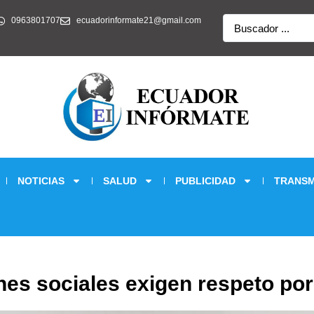
Search
0963801707
ecuadorinformate21@gmail.com
...
NOTICIAS
SALUD
PUBLICIDAD
TRANSM
nes sociales exigen respeto po