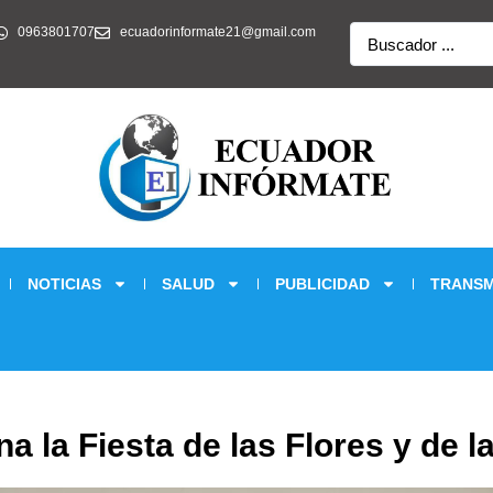
Search
0963801707
ecuadorinformate21@gmail.com
...
NOTICIAS
SALUD
PUBLICIDAD
TRANSM
a la Fiesta de las Flores y de l