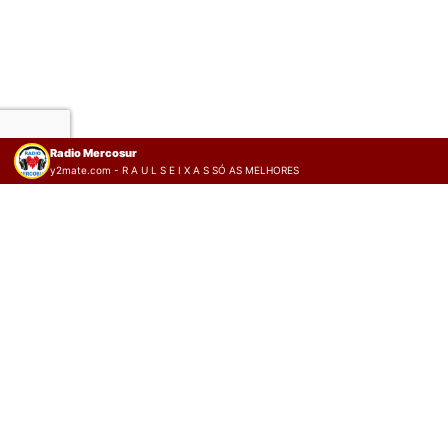
Radio Mercosur
y2mate.com - R A U L S E I X A S SÓ AS MELHORES