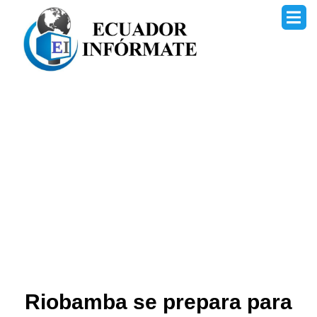
Ir
al
contenido
Riobamba se prepara para