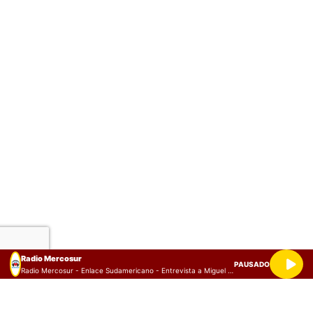
Radio Mercosur
PAUSADO
Radio Mercosur - Enlace Sudamericano - Entrevista a Miguel Werner (Presidente de UPF Argentina) y Huáscar Barradas (Flautista, compositor y productor musical)