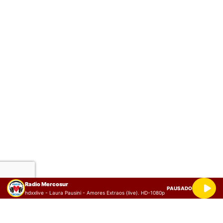
Radio Mercosur
PAUSADO
hdxxlive - Laura Pausini - Amores Extraos (live). HD-1080p